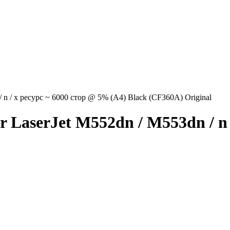
n / x ресурс ~ 6000 стор @ 5% (A4) Black (CF360A) Original
LaserJet M552dn / M553dn / n 