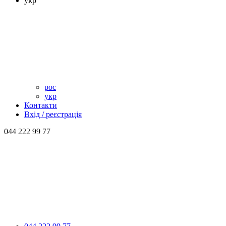
укр
рос
укр
Контакти
Вхід / реєстрація
044 222 99 77