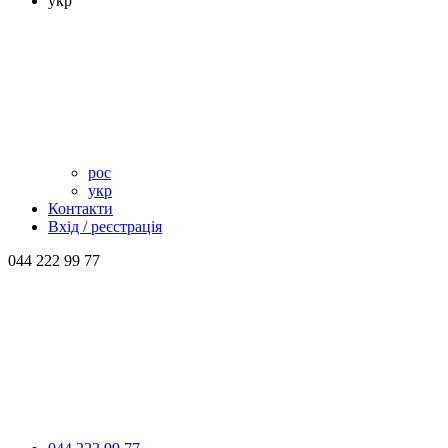
укр
рос
укр
Контакти
Вхід / реєстрація
044 222 99 77