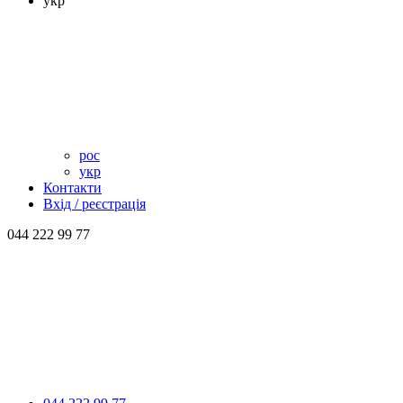
укр
рос
укр
Контакти
Вхід / реєстрація
044 222 99 77