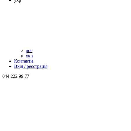
укр
рос
укр
Контакти
Вхід / реєстрація
044 222 99 77