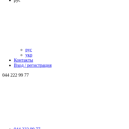
рус
рус
укр
Контакты
Вход / регистрация
044 222 99 77