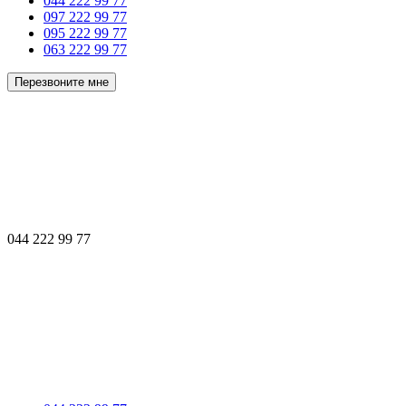
044 222 99 77
097 222 99 77
095 222 99 77
063 222 99 77
Перезвоните мне
044 222 99 77