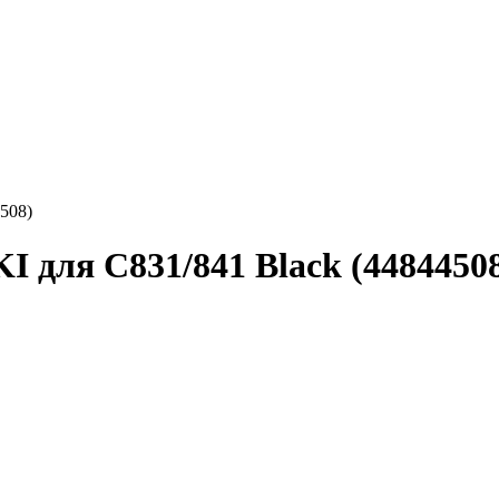
508)
 для C831/841 Black (4484450