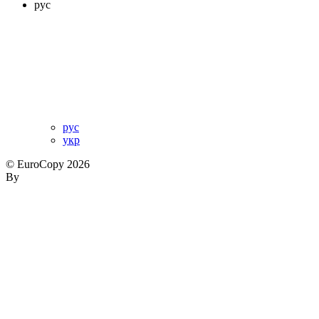
рус
рус
укр
© EuroCopy 2026
By