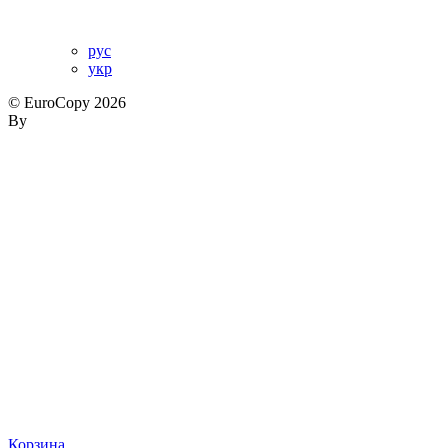
рус
укр
© EuroCopy 2026
By
Корзина