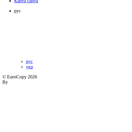
Карта сайта
рус
рус
укр
© EuroCopy 2026
By