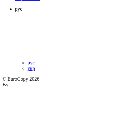
рус
рус
укр
© EuroCopy 2026
By