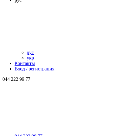
рус
рус
укр
Контакты
Вход / регистрация
044 222 99 77