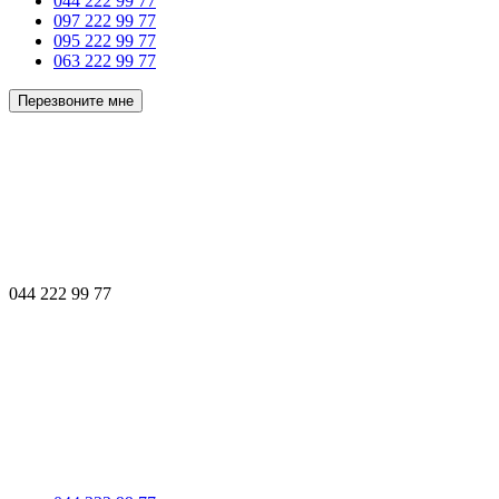
044 222 99 77
097 222 99 77
095 222 99 77
063 222 99 77
Перезвоните мне
044 222 99 77