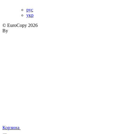
рус
укр
© EuroCopy 2026
By
Корзина