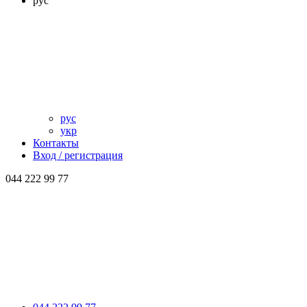
рус
рус
укр
Контакты
Вход / регистрация
044 222 99 77