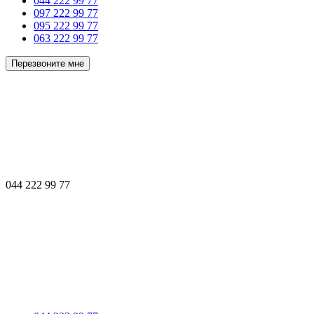
044 222 99 77
097 222 99 77
095 222 99 77
063 222 99 77
Перезвоните мне
044 222 99 77