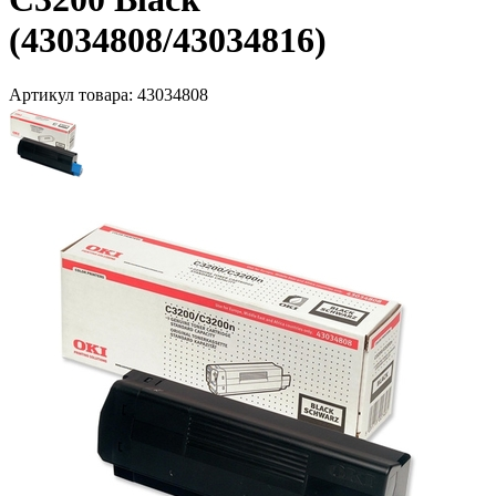
(43034808/43034816)
Артикул товара:
43034808