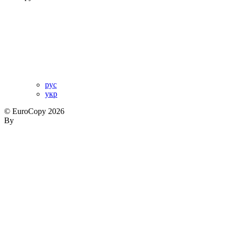
рус
укр
© EuroCopy 2026
By