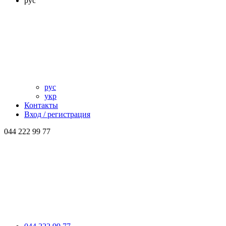
рус
рус
укр
Контакты
Вход / регистрация
044 222 99 77