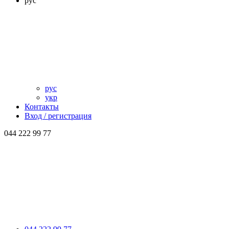
рус
рус
укр
Контакты
Вход / регистрация
044 222 99 77