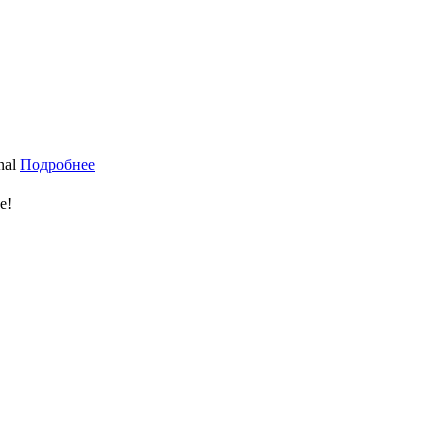
nal
Подробнее
е!