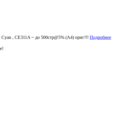
 Cyan , CE311A ~ до 500стр@5% (A4) ориг!!!
Подробнее
е!