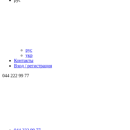
рус
рус
укр
Контакты
Вход / регистрация
044 222 99 77