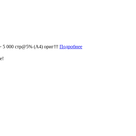
 ~ 5 000 стр@5% (A4) ориг!!!
Подробнее
е!