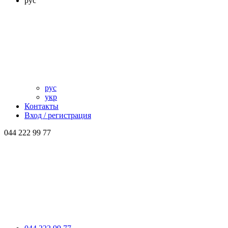
рус
рус
укр
Контакты
Вход / регистрация
044 222 99 77