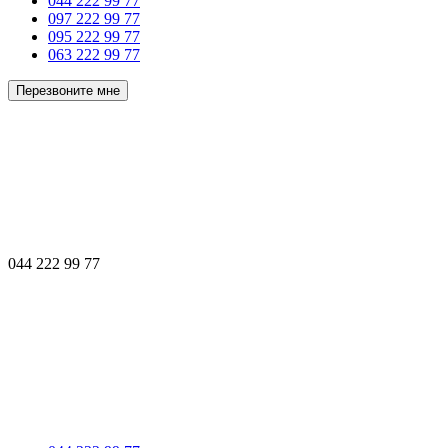
044 222 99 77
097 222 99 77
095 222 99 77
063 222 99 77
Перезвоните мне
044 222 99 77