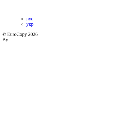
рус
укр
© EuroCopy 2026
By