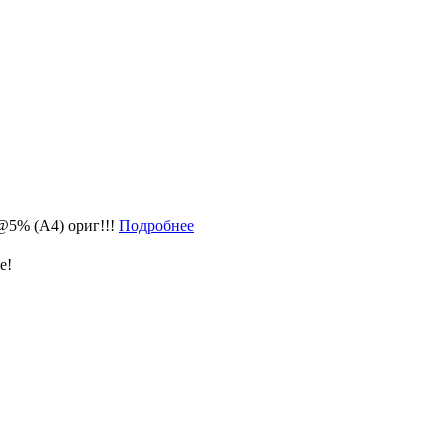
@5% (A4) ориг!!!
Подробнее
е!