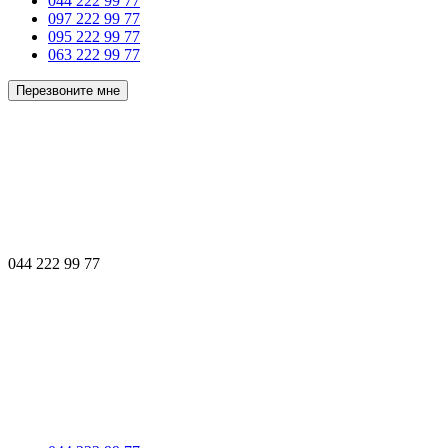
044 222 99 77
097 222 99 77
095 222 99 77
063 222 99 77
Перезвоните мне
044 222 99 77