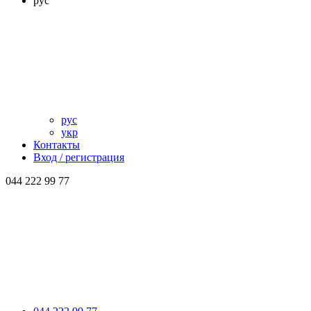
рус
рус
укр
Контакты
Вход / регистрация
044 222 99 77