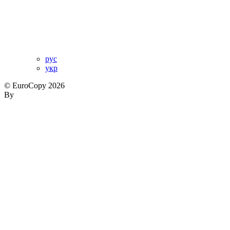
рус
укр
© EuroCopy 2026
By