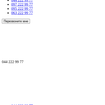
044 222 99 77
097 222 99 77
095 222 99 77
063 222 99 77
Перезвоните мне
044 222 99 77