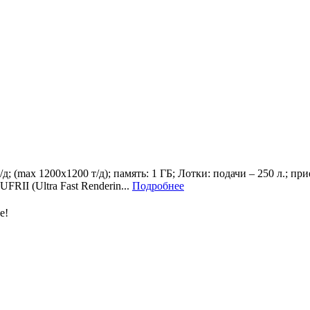
д; (max 1200х1200 т/д); память: 1 ГБ; Лотки: подачи – 250 л.; пр
RII (Ultra Fast Renderin...
Подробнее
е!