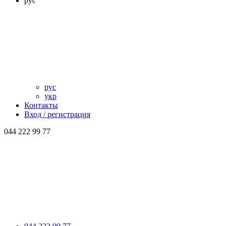
рус
рус
укр
Контакты
Вход / регистрация
044 222 99 77