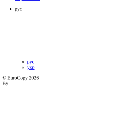
рус
рус
укр
© EuroCopy 2026
By