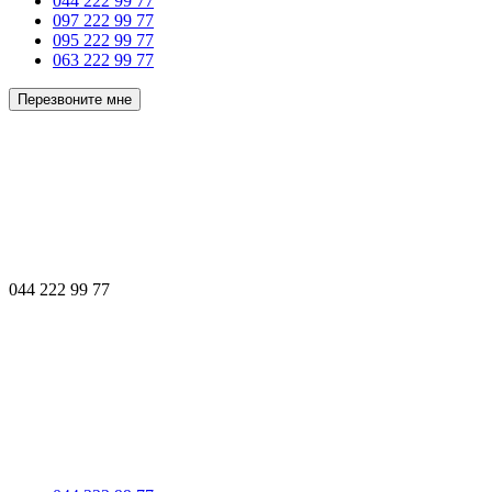
044 222 99 77
097 222 99 77
095 222 99 77
063 222 99 77
Перезвоните мне
044 222 99 77