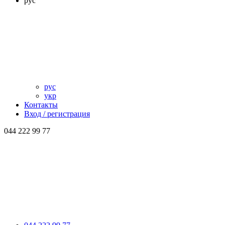
рус
рус
укр
Контакты
Вход / регистрация
044 222 99 77