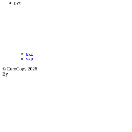
рус
рус
укр
© EuroCopy 2026
By