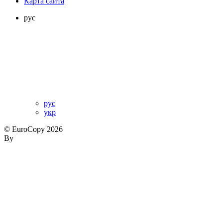
Карта сайта
рус
рус
укр
© EuroCopy 2026
By