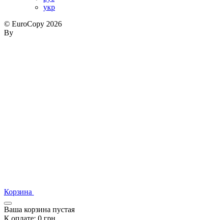
укр
© EuroCopy 2026
By
Корзина
Ваша корзина пустая
К оплате:
0
грн