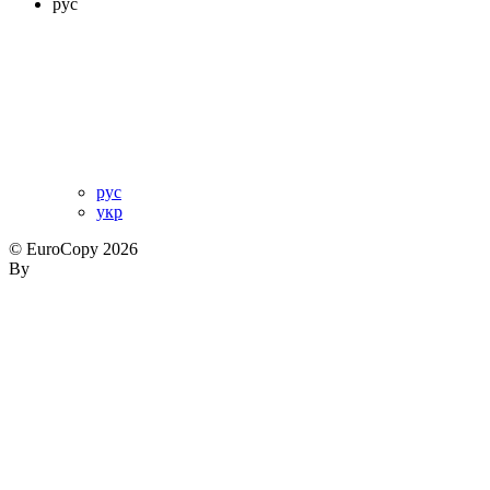
рус
рус
укр
© EuroCopy 2026
By