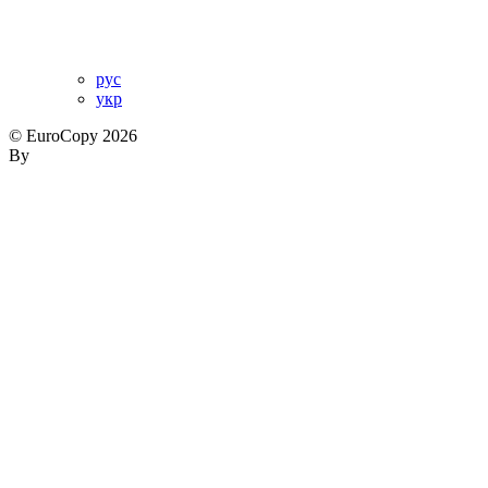
рус
укр
© EuroCopy 2026
By