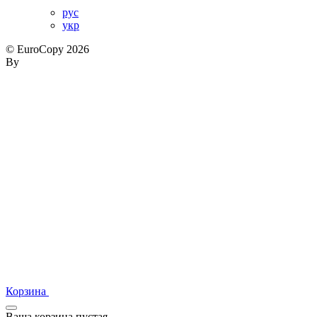
рус
укр
© EuroCopy 2026
By
Корзина
Ваша корзина пустая