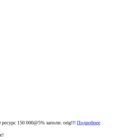
 ресурс 150 000@5% заполн. orig!!!
Подробнее
е!