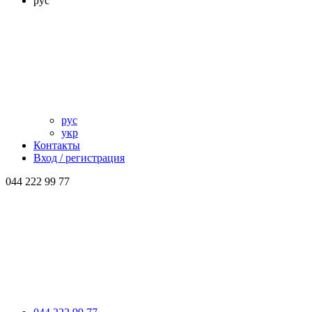
рус
рус
укр
Контакты
Вход / регистрация
044 222 99 77