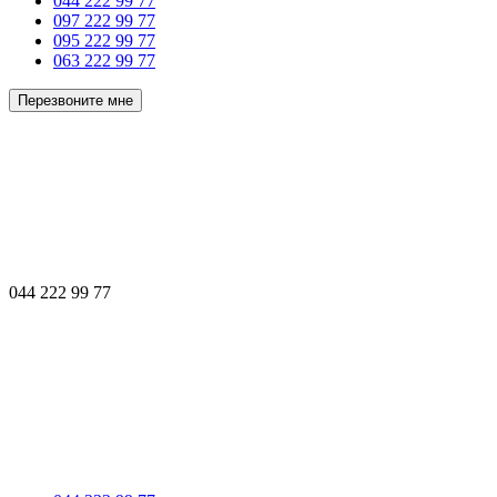
044 222 99 77
097 222 99 77
095 222 99 77
063 222 99 77
Перезвоните мне
044 222 99 77