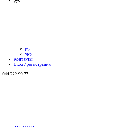
рус
рус
укр
Контакты
Вход / регистрация
044 222 99 77