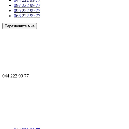
044 222 99 77
097 222 99 77
095 222 99 77
063 222 99 77
Перезвоните мне
044 222 99 77