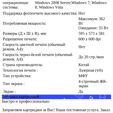
операционные
Windows 2008 Server;Windows 7; Windows
системы:
8; Windows Vista
Поддержка фотопечати высокого качества:
Нет
Максимум: 362
Потребляемая мощность:
Вт
Ожидание: 33 Вт
Размеры (Д х Ш х В), мм:
595 х 573 х 581
Разрешение печати:
600 x 600 dpi
Скорость цветной печати (обычный
Нет
режим, A4):
Скорость черно-белой печати (обычный
До 20 стр./мин
режим, A4):
Страна производитель:
Китай
Технология печати :
Лазерная (ч/б)
Тип устройства:
МФУ
4-строчный ЖК-
Тип экрана :
экран
Экран :
Да
Заправка картриджей
Быстро и профессионально
Заправляем картриджи за Вас! Наша постоянная услуга. Заказ: