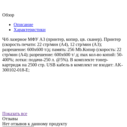
Обзор
Описание
Характеристики
Ч/б лазерное МФУ А3 (принтер, копир, цв. сканер). Принтер
(скорость печати: 22 стр/мин (A4), 12 стр/мин (А3);
разрешение: 600х600 т/д; память: 256 Mb.Копир (скорость: 22
стр/мин (A4); разрешение: 600x600 т/ д; max кол-во копий: 50-
400%; лотки: подачи-250 л. @5%). В комплекте тонер-
картридж на 2500 стр. USB кабель в комплект не входит: AK-
300102-018-E;
Показать все
Отзывы
Нет отзывов к данному продукту