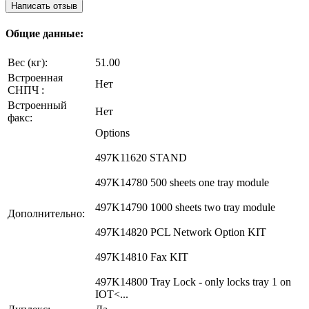
Написать отзыв
Общие данные:
Вес (кг):
51.00
Встроенная
Нет
СНПЧ :
Встроенный
Нет
факс:
Options
497K11620 STAND
497K14780 500 sheets one tray module
497K14790 1000 sheets two tray module
Дополнительно:
497K14820 PCL Network Option KIT
497K14810 Fax KIT
497K14800 Tray Lock - only locks tray 1 on
IOT<...