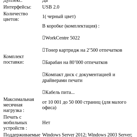
Дуплекс:
Да
Интерфейсы:
USB 2.0
Количество
1( черный цвет)
цветов:
В коробке (комплектация) :
WorkCentre 5022
Тонер картридж на 2’500 отпечатков
Комплект
поставки:
Барабан на 80’000 отпечатков
Компакт диск с документацией и
драйверами печати
Кабель пита...
Максимальная
от 10 001 до 50 000 страниц (для малого
месячная
офиса)
нагрузка :
Печать с
мобильных
Нет
устройств :
Поддерживаемые
Windows Server 2012; Windows 2003 Server;