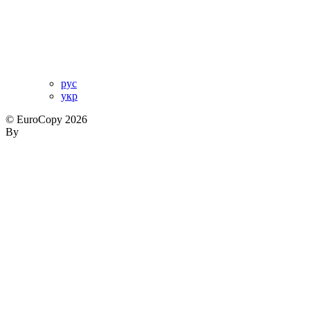
рус
укр
© EuroCopy 2026
By