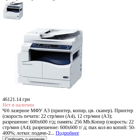
46121.14 грн
Нет в наличии
Ч/б лазерное МФУ А3 (принтер, копир, цв. сканер). Принтер
(скорость печати: 22 стр/мин (A4), 12 стр/мин (А3);
разрешение: 600х600 т/д; память: 256 Mb.Копир (скорость: 22
стр/мин (A4); разрешение: 600x600 т/ д; max кол-во копий: 50-
400%; лотки: подачи-2...
Подробнее
Сообщить о наличии