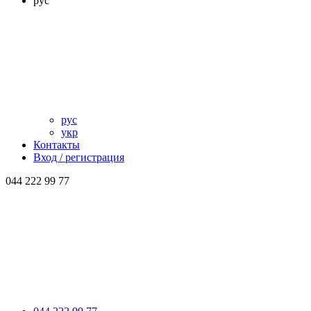
рус
рус
укр
Контакты
Вход / регистрация
044 222 99 77