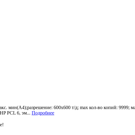
кс. мин(А4);разрешение: 600х600 т/д; max кол-во копий: 9999; 
 HP PCL 6, эм...
Подробнее
е!