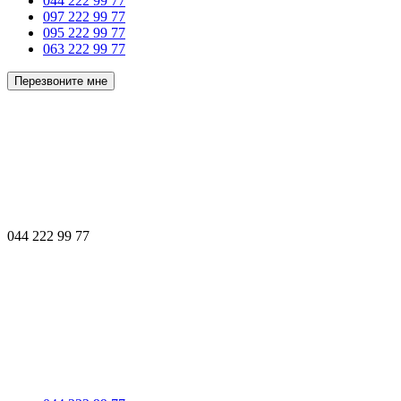
044 222 99 77
097 222 99 77
095 222 99 77
063 222 99 77
Перезвоните мне
044 222 99 77