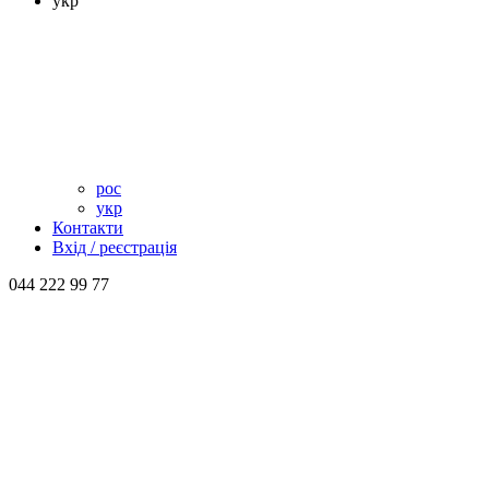
укр
рос
укр
Контакти
Вхід / реєстрація
044 222 99 77